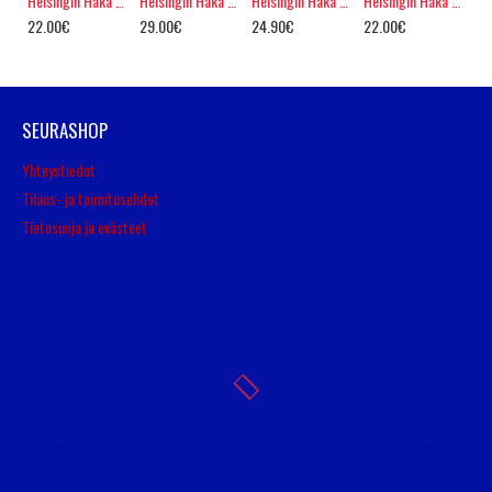
Helsingin Haka treenipaita
Helsingin Haka verkkahousu
Helsingin Haka collarihousu
Helsingin Haka treenipaita
22.00€
29.00€
24.90€
22.00€
SEURASHOP
Yhteystiedot
Tilaus- ja toimitusehdot
Tietosuoja ja evästeet