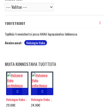
TUOTETIEDOT
Tyylikäs treenishortsi jossa HAKA logopainatus lahkeessa
Avainsanat:
Helsingin Haka
MUITA KIINNOSTAVIA TUOTTEITA
Helsingin Haka verkkahousu
Helsingin Haka collarihousu
29.00€
24.90€