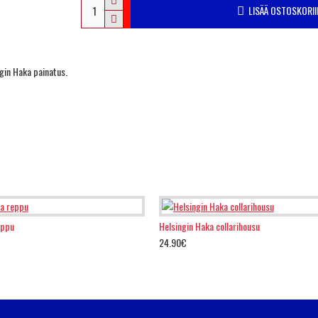
LISÄÄ OSTOSKORII
ngin Haka painatus.
eppu
Helsingin Haka collarihousu
24.90€