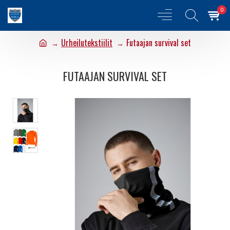
0
Urheilutekstiilit
Futaajan survival set
FUTAAJAN SURVIVAL SET