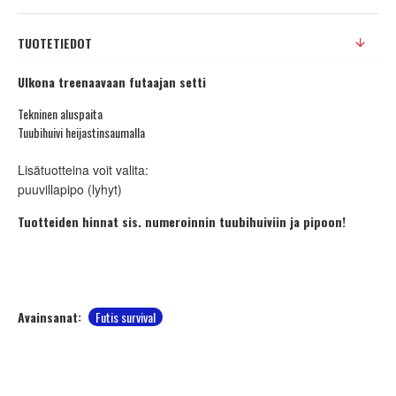
TUOTETIEDOT
Ulkona treenaavaan futaajan setti
Tekninen aluspaita
Tuubihuivi heijastinsaumalla
Lisätuotteina voit valita:
puuvillapipo (lyhyt)
Tuotteiden hinnat sis. numeroinnin tuubihuiviin ja pipoon!
Avainsanat:
Futis survival