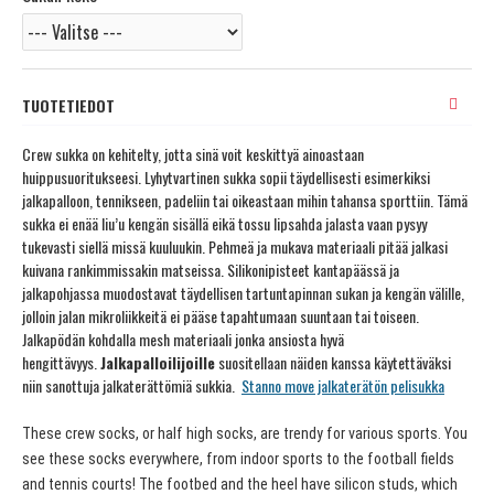
TUOTETIEDOT
Crew sukka on kehitelty, jotta sinä voit keskittyä ainoastaan
huippusuoritukseesi. Lyhytvartinen sukka sopii täydellisesti esimerkiksi
jalkapalloon, tennikseen, padeliin tai oikeastaan mihin tahansa sporttiin. Tämä
sukka ei enää liu’u kengän sisällä eikä tossu lipsahda jalasta vaan pysyy
tukevasti siellä missä kuuluukin. Pehmeä ja mukava materiaali pitää jalkasi
kuivana rankimmissakin matseissa. Silikonipisteet kantapäässä ja
jalkapohjassa muodostavat täydellisen tartuntapinnan sukan ja kengän välille,
jolloin jalan mikroliikkeitä ei pääse tapahtumaan suuntaan tai toiseen.
Jalkapödän kohdalla mesh materiaali jonka ansiosta hyvä
hengittävyys.
Jalkapalloilijoille
suositellaan näiden kanssa käytettäväksi
niin sanottuja jalkaterättömiä sukkia.
Stanno move jalkaterätön pelisukka
These crew socks, or half high socks, are trendy for various sports. You
see these socks everywhere, from indoor sports to the football fields
and tennis courts! The footbed and the heel have silicon studs, which