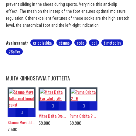
prevent sliding in the shoes during sports. Very nice this anti-slip
effect. The mesh on the instep of the foot ensures optimal moisture
regulation. Other excellent features of these socks are the high stretch
level, the anatomical foot and the left-right indication.
Avainsanat:
grippisukka
stanno
rcde
ppj
timetoplay
26offer
MUITA KIINNOSTAVIA TUOTTEITA
Mitre Delta Evo, white, AG
Puma Orbita 2 TB
Stanno Move Jalkaterättömät sukat
59.00€
69.90€
7.50€