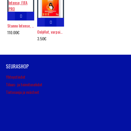
Stanno Intense, FIFA PRO
OnlyHot, varpaiden lämmittimet
110.00€
3.50€
SEURASHOP
Yhteystiedot
Tilaus- ja toimitusehdot
Tietosuoja ja evästeet