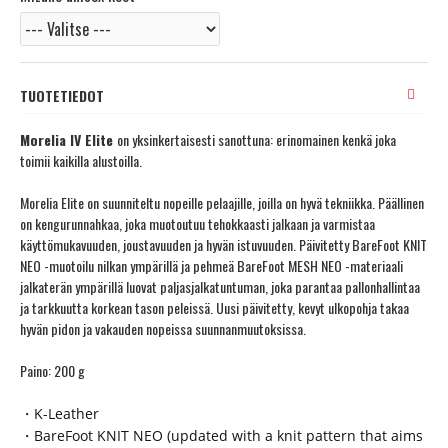
TUOTETIEDOT
Morelia IV Elite
on yksinkertaisesti sanottuna: erinomainen kenkä joka
toimii kaikilla alustoilla.
Morelia Elite on suunniteltu nopeille pelaajille, joilla on hyvä tekniikka. Päällinen
on kengurunnahkaa, joka muotoutuu tehokkaasti jalkaan ja varmistaa
käyttömukavuuden, joustavuuden ja hyvän istuvuuden. Päivitetty BareFoot KNIT
NEO -muotoilu nilkan ympärillä ja pehmeä BareFoot MESH NEO -materiaali
jalkaterän ympärillä luovat paljasjalkatuntuman, joka parantaa pallonhallintaa
ja tarkkuutta korkean tason peleissä. Uusi päivitetty, kevyt ulkopohja takaa
hyvän pidon ja vakauden nopeissa suunnanmuutoksissa.
Paino: 200 g
・K-Leather
・BareFoot KNIT NEO (updated with a knit pattern that aims