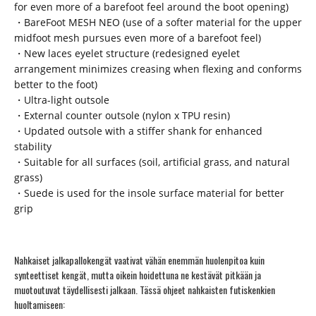
for even more of a barefoot feel around the boot opening)
・BareFoot MESH NEO (use of a softer material for the upper
midfoot mesh pursues even more of a barefoot feel)
・New laces eyelet structure (redesigned eyelet
arrangement minimizes creasing when flexing and conforms
better to the foot)
・Ultra-light outsole
・External counter outsole (nylon x TPU resin)
・Updated outsole with a stiffer shank for enhanced
stability
・Suitable for all surfaces (soil, artificial grass, and natural
grass)
・Suede is used for the insole surface material for better
grip
Nahkaiset jalkapallokengät vaativat vähän enemmän huolenpitoa kuin
synteettiset kengät, mutta oikein hoidettuna ne kestävät pitkään ja
muotoutuvat täydellisesti jalkaan. Tässä ohjeet nahkaisten futiskenkien
huoltamiseen: