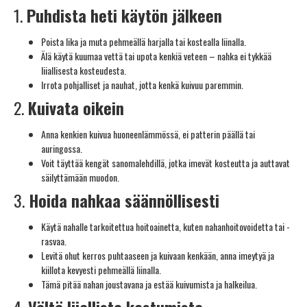
1.
Puhdista heti käytön jälkeen
Poista lika ja muta pehmeällä harjalla tai kostealla liinalla.
Älä käytä kuumaa vettä tai upota kenkiä veteen – nahka ei tykkää
liiallisesta kosteudesta.
Irrota pohjalliset ja nauhat, jotta kenkä kuivuu paremmin.
2.
Kuivata oikein
Anna kenkien kuivua huoneenlämmössä, ei patterin päällä tai
auringossa.
Voit täyttää kengät sanomalehdillä, jotka imevät kosteutta ja auttavat
säilyttämään muodon.
3.
Hoida nahkaa säännöllisesti
Käytä nahalle tarkoitettua hoitoainetta, kuten nahanhoitovoidetta tai -
rasvaa.
Levitä ohut kerros puhtaaseen ja kuivaan kenkään, anna imeytyä ja
kiillota kevyesti pehmeällä liinalla.
Tämä pitää nahan joustavana ja estää kuivumista ja halkeilua.
4.
Vältä liiallista kastumista