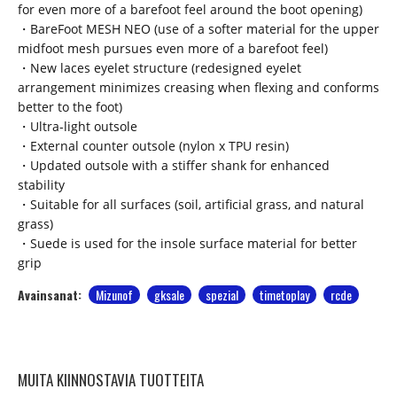
for even more of a barefoot feel around the boot opening)
・BareFoot MESH NEO (use of a softer material for the upper
midfoot mesh pursues even more of a barefoot feel)
・New laces eyelet structure (redesigned eyelet
arrangement minimizes creasing when flexing and conforms
better to the foot)
・Ultra-light outsole
・External counter outsole (nylon x TPU resin)
・Updated outsole with a stiffer shank for enhanced
stability
・Suitable for all surfaces (soil, artificial grass, and natural
grass)
・Suede is used for the insole surface material for better
grip
Avainsanat:
Mizunof
gksale
spezial
timetoplay
rcde
MUITA KIINNOSTAVIA TUOTTEITA