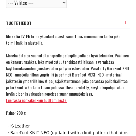
TUOTETIEDOT
Morelia IV Elite
on yksinkertaisesti sanottuna: erinomainen kenkä joka
toimii kaikilla alustoilla.
Morelia Elite on suunniteltu nopeille pelaajille, joilla on hyvä tekniikka. Päällinen
on kengurunnahkaa, joka muotoutuu tehokkaasti jalkaan ja varmistaa
käyttömukavuuden, joustavuuden ja hyvän istuvuuden. Päivitetty BareFoot KNIT
NEO -muotoilu nilkan ympärillä ja pehmeä BareFoot MESH NEO -materiaali
jalkaterän ympärillä luovat paljasjalkatuntuman, joka parantaa pallonhallintaa
ja tarkkuutta korkean tason peleissä. Uusi päivitetty, kevyt ulkopohja takaa
hyvän pidon ja vakauden nopeissa suunnanmuutoksissa.
Lue tästä nahkakenkien huoltamisesta.
Paino: 200 g
・K-Leather
・BareFoot KNIT NEO (updated with a knit pattern that aims