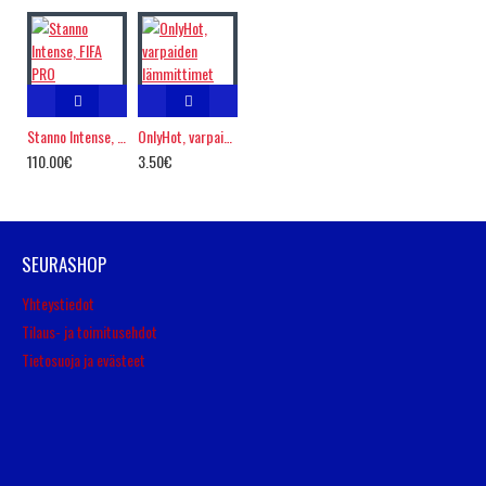
Stanno Intense, FIFA PRO
OnlyHot, varpaiden lämmittimet
110.00€
3.50€
SEURASHOP
Yhteystiedot
Tilaus- ja toimitusehdot
Tietosuoja ja evästeet