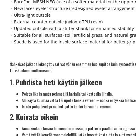
・BareFoot MESH NEO (use of a softer material for the upper 
・New laces eyelet structure (redesigned eyelet arrangement 
・Ultra-light outsole
・External counter outsole (nylon x TPU resin)
・Updated outsole with a stiffer shank for enhanced stability
・Suitable for all surfaces (soil, artificial grass, and natural gr
・Suede is used for the insole surface material for better grip
Nahkaiset jalkapallokengät vaativat vähän enemmän huolenpitoa kuin synteettiset
futiskenkien huoltamiseen:
1.
Puhdista heti käytön jälkeen
Poista lika ja muta pehmeällä harjalla tai kostealla liinalla.
Älä käytä kuumaa vettä tai upota kenkiä veteen – nahka ei tykkää liiallis
Irrota pohjalliset ja nauhat, jotta kenkä kuivuu paremmin.
2.
Kuivata oikein
Anna kenkien kuivua huoneenlämmössä, ei patterin päällä tai auringossa.
Voit täyttää kengät sanomalehdillä, jotka imevät kosteutta ja auttavat 