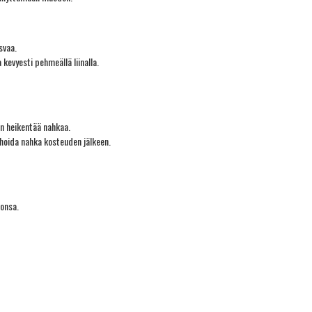
svaa.
 kevyesti pehmeällä liinalla.
en heikentää nahkaa.
 hoida nahka kosteuden jälkeen.
tonsa.