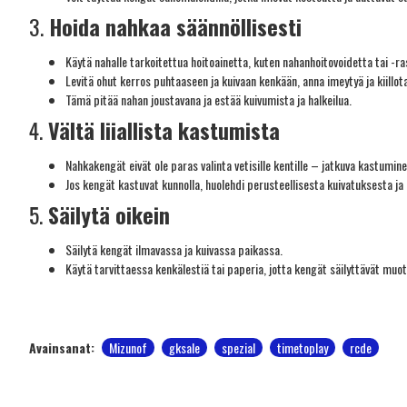
3.
Hoida nahkaa säännöllisesti
Käytä nahalle tarkoitettua hoitoainetta, kuten nahanhoitovoidetta tai -ra
Levitä ohut kerros puhtaaseen ja kuivaan kenkään, anna imeytyä ja kiillota
Tämä pitää nahan joustavana ja estää kuivumista ja halkeilua.
4.
Vältä liiallista kastumista
Nahkakengät eivät ole paras valinta vetisille kentille – jatkuva kastumin
Jos kengät kastuvat kunnolla, huolehdi perusteellisesta kuivatuksesta ja
5.
Säilytä oikein
Säilytä kengät ilmavassa ja kuivassa paikassa.
Käytä tarvittaessa kenkälestiä tai paperia, jotta kengät säilyttävät muo
Avainsanat:
Mizunof
gksale
spezial
timetoplay
rcde