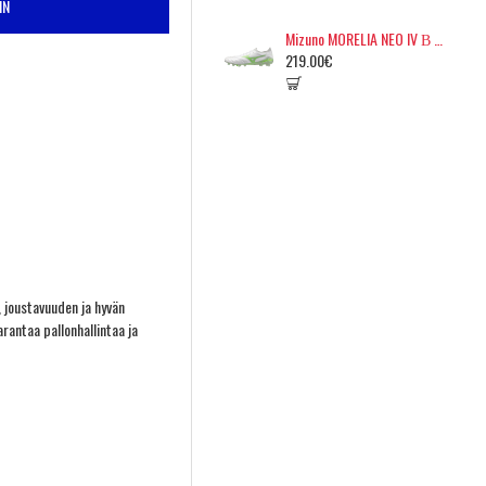
IN
Mizuno MORELIA NEO IV Β ELITE, FG/AG
219.00€
, joustavuuden ja hyvän
rantaa pallonhallintaa ja