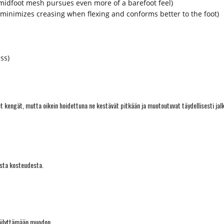
midfoot mesh pursues even more of a barefoot feel)
minimizes creasing when flexing and conforms better to the foot)
ass)
 kengät, mutta oikein hoidettuna ne kestävät pitkään ja muotoutuvat täydellisesti jal
esta kosteudesta.
säilyttämään muodon.