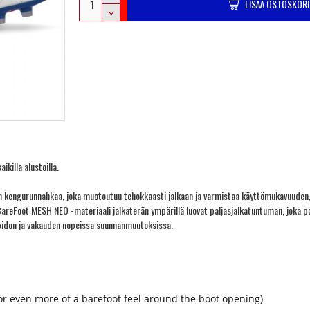
LISÄÄ OSTOSKORI
ikilla alustoilla.
inen on kengurunnahkaa, joka muotoutuu tehokkaasti jalkaan ja varmistaa käyttömukavuuden
areFoot MESH NEO -materiaali jalkaterän ympärillä luovat paljasjalkatuntuman, joka pa
n pidon ja vakauden nopeissa suunnanmuutoksissa.
r even more of a barefoot feel around the boot opening)