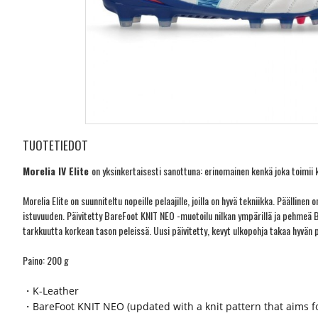
TUOTETIEDOT
Morelia IV Elite
on yksinkertaisesti sanottuna: erinomainen kenkä joka toimii ka
Morelia Elite on suunniteltu nopeille pelaajille, joilla on hyvä tekniikka. Pääll
istuvuuden. Päivitetty BareFoot KNIT NEO -muotoilu nilkan ympärillä ja pehmeä B
tarkkuutta korkean tason peleissä. Uusi päivitetty, kevyt ulkopohja takaa hyvä
Paino: 200 g
・K-Leather
・BareFoot KNIT NEO (updated with a knit pattern that aims fo