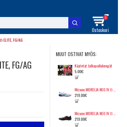
0
Ostoskori
Β ELITE, FG/AG
MUUT OSTIVAT MYÖS:
ITE, FG/AG
Käytetyt Jalkapallokengät
5.00€
Mizuno MORELIA NEO IV Β ELITE, AG
219.00€
Mizuno MORELIA NEO IV Β ELITE, AG
219.00€