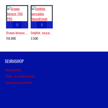
Stanno Intense, FIFA PRO
OnlyHot, varpaiden lämmittimet
110.00€
3.50€
SEURASHOP
Yhteystiedot
Tilaus- ja toimitusehdot
Tietosuoja ja evästeet