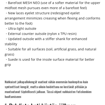
・BareFoot MESH NEO (use of a softer material for the upper
midfoot mesh pursues even more of a barefoot feel)
・New laces eyelet structure (redesigned eyelet
arrangement minimizes creasing when flexing and conforms
better to the foot)
・Ultra-light outsole
・External counter outsole (nylon x TPU resin)
・Updated outsole with a stiffer shank for enhanced
stability
・Suitable for all surfaces (soil, artificial grass, and natural
grass)
・Suede is used for the insole surface material for better
grip
Nahkaiset jalkapallokengät vaativat vähän enemmän huolenpitoa kuin
synteettiset kengät, mutta oikein hoidettuna ne kestävät pitkään ja
muotoutuvat täydellisesti jalkaan. Tässä ohjeet nahkaisten futiskenkien
huoltamiseen: