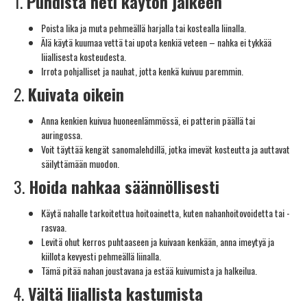
1.
Puhdista heti käytön jälkeen
Poista lika ja muta pehmeällä harjalla tai kostealla liinalla.
Älä käytä kuumaa vettä tai upota kenkiä veteen – nahka ei tykkää
liiallisesta kosteudesta.
Irrota pohjalliset ja nauhat, jotta kenkä kuivuu paremmin.
2.
Kuivata oikein
Anna kenkien kuivua huoneenlämmössä, ei patterin päällä tai
auringossa.
Voit täyttää kengät sanomalehdillä, jotka imevät kosteutta ja auttavat
säilyttämään muodon.
3.
Hoida nahkaa säännöllisesti
Käytä nahalle tarkoitettua hoitoainetta, kuten nahanhoitovoidetta tai -
rasvaa.
Levitä ohut kerros puhtaaseen ja kuivaan kenkään, anna imeytyä ja
kiillota kevyesti pehmeällä liinalla.
Tämä pitää nahan joustavana ja estää kuivumista ja halkeilua.
4.
Vältä liiallista kastumista