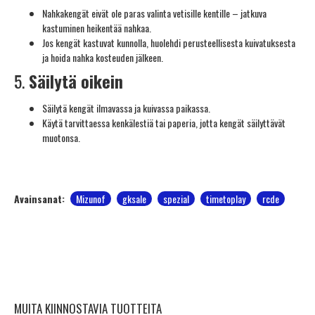
Nahkakengät eivät ole paras valinta vetisille kentille – jatkuva
kastuminen heikentää nahkaa.
Jos kengät kastuvat kunnolla, huolehdi perusteellisesta kuivatuksesta
ja hoida nahka kosteuden jälkeen.
5.
Säilytä oikein
Säilytä kengät ilmavassa ja kuivassa paikassa.
Käytä tarvittaessa kenkälestiä tai paperia, jotta kengät säilyttävät
muotonsa.
Avainsanat:
Mizunof
gksale
spezial
timetoplay
rcde
MUITA KIINNOSTAVIA TUOTTEITA