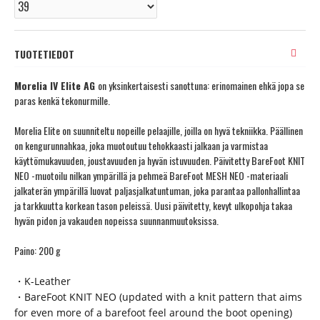
TUOTETIEDOT
Morelia IV Elite AG
on yksinkertaisesti sanottuna: erinomainen ehkä jopa se
paras kenkä tekonurmille.
Morelia Elite on suunniteltu nopeille pelaajille, joilla on hyvä tekniikka. Päällinen
on kengurunnahkaa, joka muotoutuu tehokkaasti jalkaan ja varmistaa
käyttömukavuuden, joustavuuden ja hyvän istuvuuden. Päivitetty BareFoot KNIT
NEO -muotoilu nilkan ympärillä ja pehmeä BareFoot MESH NEO -materiaali
jalkaterän ympärillä luovat paljasjalkatuntuman, joka parantaa pallonhallintaa
ja tarkkuutta korkean tason peleissä. Uusi päivitetty, kevyt ulkopohja takaa
hyvän pidon ja vakauden nopeissa suunnanmuutoksissa.
Paino: 200 g
・K-Leather
・BareFoot KNIT NEO (updated with a knit pattern that aims
for even more of a barefoot feel around the boot opening)