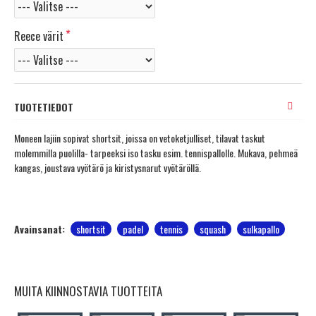
Reece värit
TUOTETIEDOT
Moneen lajiin sopivat shortsit, joissa on vetoketjulliset, tilavat taskut
molemmilla puolilla- tarpeeksi iso tasku esim. tennispallolle. Mukava, pehmeä
kangas, joustava vyötärö ja kiristysnarut vyötäröllä.
Avainsanat:
shortsit
padel
tennis
squash
sulkapallo
MUITA KIINNOSTAVIA TUOTTEITA