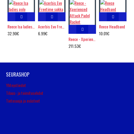
Reece Isa ladies polo
Acerbis Evo Freetime sukka
Reece Headband
32.90€
6.99€
10.01€
Reece - Xperienced Attack Padel Racket
211.53€
SEURASHOP
Yhteystiedot
Tilaus- ja toimitusehdot
Tietosuoja ja evästeet