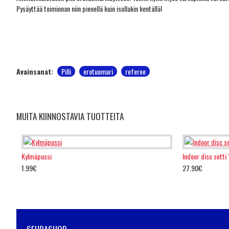
Pysäyttää toiminnan niin pienellä kuin isollakin kentällä!
Avainsanat:
Pilli
erotuomari
referee
MUITA KIINNOSTAVIA TUOTTEITA
Kylmäpussi
Indoor disc setti 
1.99€
27.90€