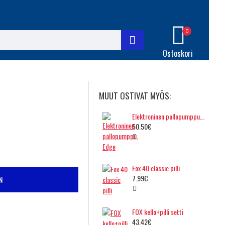
0
Ostoskori
MUUT OSTIVAT MYÖS:
Elektroninen pallopumppu, Edge
50.50€
Fox 40 classic pilli
7.99€
N
FOX kello+pilli setti
43.42€