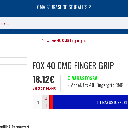
OMA SEURASHOP SEURALLESI?
Fox 40 CMG Finger grip
FOX 40 CMG FINGER GRIP
18.12€
VARASTOSSA
Model:
fox 40, Fingergrip CMG
Veroton: 14.44€
LISÄÄ OSTOSKORII
äpillinä. Pehmustettu.