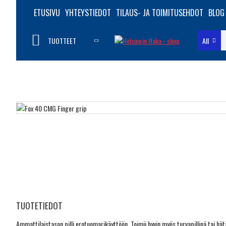
ETUSIVU
YHTEYSTIEDOT
TILAUS- JA TOIMITUSEHDOT
BLOG
TUOTTEET
All
TUOTETIEDOT
Ammattilaistason pilli erotuomarikäyttöön. Toimii hyvin myös turvapillinä tai hät